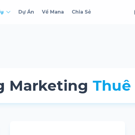
Vụ
Dự Án
Về Mana
Chia Sẻ
g Marketing
Thuê