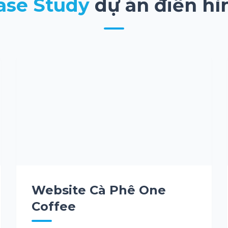
ase Study
dự án điển hì
Website Cà Phê One
Coffee